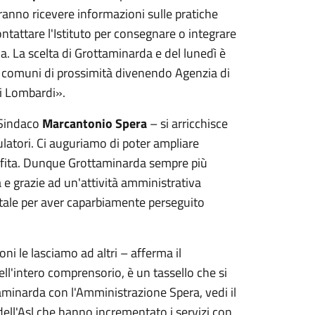
tranno ricevere informazioni sulle pratiche
tattare l'Istituto per consegnare o integrare
. La scelta di Grottaminarda e del lunedì è
nti comuni di prossimità divenendo Agenzia di
ei Lombardi
».
 Sindaco
Marcantonio Spera
– si arricchisce
latori. Ci auguriamo di poter ampliare
l'Ufita. Dunque Grottaminarda sempre più
a e grazie ad un'attività amministrativa
Vitale per aver caparbiamente perseguito
ioni le lasciamo ad altri – afferma il
ell'intero comprensorio, è un tassello che si
taminarda con l'Amministrazione Spera, vedi il
 dell'Asl che hanno incrementato i servizi con