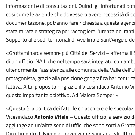
informazioni e di consultazioni. Quindi gli infortunati po
così come le aziende che dovessero avere necessità di con
documentazione, potranno fare richiesta a questa agenzia
stata mirata e strategica per raccogliere l'utenza dei ta
Supporto alle sedi territoriali di Avellino e Sant'Angelo d
«Grottaminarda sempre più Città dei Servizi – afferma il
di un ufficio INAIL che nel tempo sarà integrato con ambu
ulteriormente l'assistenza alle comunità della Valle del
protagonista, grazie alla posizione geografica baricentric
fattiva. A tal proposito ringrazio il Vicesindaco Antonio 
questo importante obiettivo. Ad Maiora Semper ».
«Questa è la politica dei fatti, le chiacchiere e le speculaz
Vicesindaco
Antonio Vitale
– Questo ufficio, a servizio d
aggiunge ad un'altra serie di uffici che sono sorti a Grot
Dipartimento di Igiene e Prevenzione Sanitaria, gli Uffici