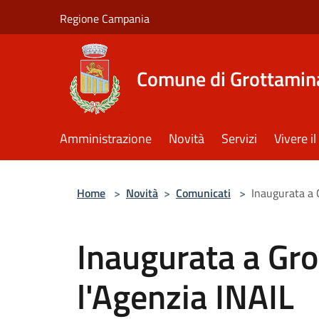
Salta al contenuto principale
Regione Campania
Comune di Grottamin
Amministrazione
Novità
Servizi
Vivere 
Home
>
Novità
>
Comunicati
>
Inaugurata a 
Inaugurata a Gr
l'Agenzia INAIL