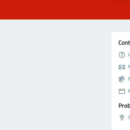
Cont
Prob