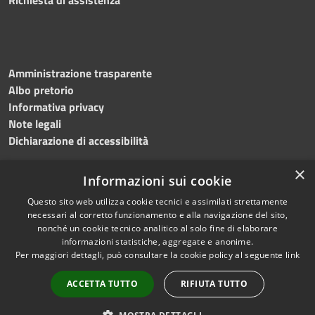
Amministrazione trasparente
Albo pretorio
Informativa privacy
Note legali
Dichiarazione di accessibilità
×
Informazioni sui cookie
Questo sito web utilizza cookie tecnici e assimilati strettamente
RSS
Copyright © 2024 •
necessari al corretto funzionamento e alla navigazione del sito,
Accessibilità
Comune di
Grottaminarda
nonché un cookie tecnico analitico al solo fine di elaborare
Privacy
• Powered by
Municipium
informazioni statistiche, aggregate e anonime.
Per maggiori dettagli, può consultare la cookie policy al seguente
link
Cookie
•
Redazione
Mappa del sito
ACCETTA TUTTO
RIFIUTA TUTTO
Numeri utili
PEC