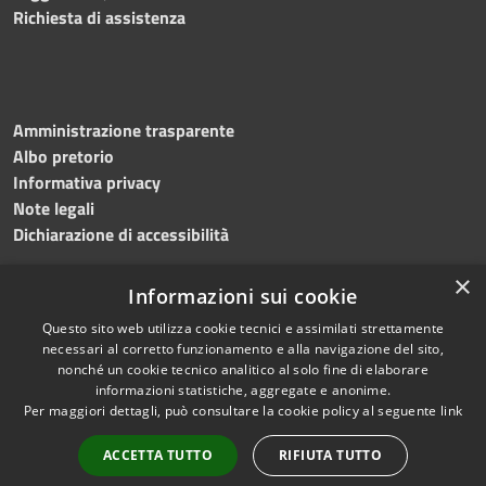
Richiesta di assistenza
Amministrazione trasparente
Albo pretorio
Informativa privacy
Note legali
Dichiarazione di accessibilità
×
Informazioni sui cookie
Questo sito web utilizza cookie tecnici e assimilati strettamente
RSS
Copyright © 2024 •
necessari al corretto funzionamento e alla navigazione del sito,
Accessibilità
Comune di
Grottaminarda
nonché un cookie tecnico analitico al solo fine di elaborare
Privacy
• Powered by
Municipium
informazioni statistiche, aggregate e anonime.
Per maggiori dettagli, può consultare la cookie policy al seguente
link
Cookie
•
Redazione
Mappa del sito
ACCETTA TUTTO
RIFIUTA TUTTO
Numeri utili