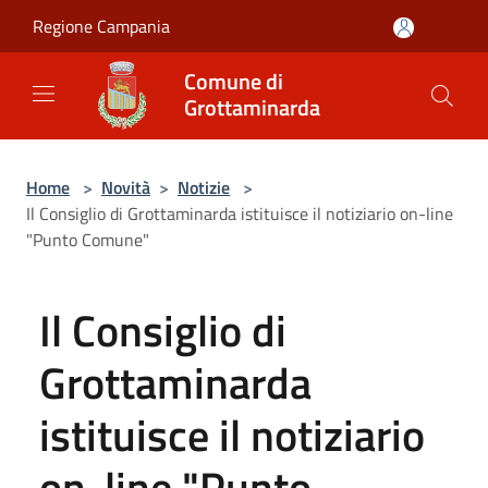
Salta al contenuto principale
Regione Campania
Comune di
Grottaminarda
Home
>
Novità
>
Notizie
>
Il Consiglio di Grottaminarda istituisce il notiziario on-line
"Punto Comune"
Il Consiglio di
Grottaminarda
istituisce il notiziario
on-line "Punto