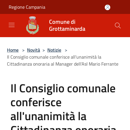
Salta al contenuto principale
Regione Campania
Comune di
Grottaminarda
Home
>
Novità
>
Notizie
>
Il Consiglio comunale conferisce all'unanimità la
Cittadinanza onoraria al Manager dell'Asl Mario Ferrante
Il Consiglio comunale
conferisce
all'unanimità la
Cittadinanza onoraria