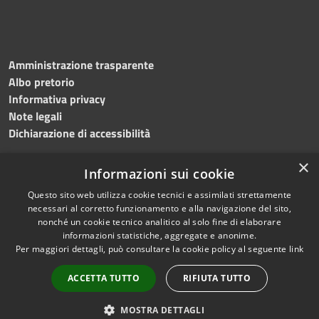
Amministrazione trasparente
Albo pretorio
Informativa privacy
Note legali
Dichiarazione di accessibilità
×
Informazioni sui cookie
Questo sito web utilizza cookie tecnici e assimilati strettamente
RSS
Copyright © 2024 •
necessari al corretto funzionamento e alla navigazione del sito,
Accessibilità
Comune di
Grottaminarda
nonché un cookie tecnico analitico al solo fine di elaborare
Privacy
• Powered by
Municipium
informazioni statistiche, aggregate e anonime.
Per maggiori dettagli, può consultare la cookie policy al seguente
link
Cookie
•
Redazione
Mappa del sito
ACCETTA TUTTO
RIFIUTA TUTTO
Numeri utili
PEC
MOSTRA DETTAGLI