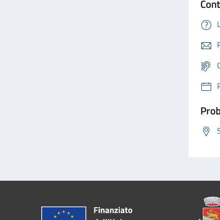
Cont
Prob