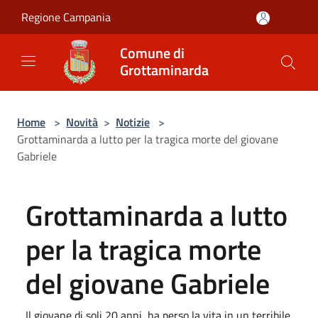
Salta al contenuto principale
Regione Campania
Comune di
Grottaminarda
Home
>
Novità
>
Notizie
>
Grottaminarda a lutto per la tragica morte del giovane
Gabriele
Grottaminarda a lutto
per la tragica morte
del giovane Gabriele
Il giovane di soli 20 anni, ha perso la vita in un terribile