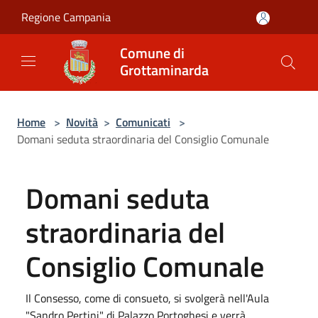
Salta al contenuto principale
Regione Campania
Comune di
Grottaminarda
Home
>
Novità
>
Comunicati
>
Domani seduta straordinaria del Consiglio Comunale
Domani seduta
straordinaria del
Consiglio Comunale
Il Consesso, come di consueto, si svolgerà nell'Aula
"Sandro Pertini" di Palazzo Portoghesi e verrà