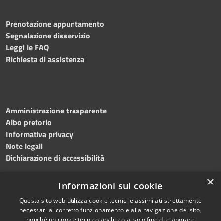
Prenotazione appuntamento
Segnalazione disservizio
Leggi le FAQ
Richiesta di assistenza
Amministrazione trasparente
Albo pretorio
Informativa privacy
Note legali
Dichiarazione di accessibilità
×
Informazioni sui cookie
Questo sito web utilizza cookie tecnici e assimilati strettamente
RSS
Copyright © 2024 •
necessari al corretto funzionamento e alla navigazione del sito,
Accessibilità
Comune di
Grottaminarda
nonché un cookie tecnico analitico al solo fine di elaborare