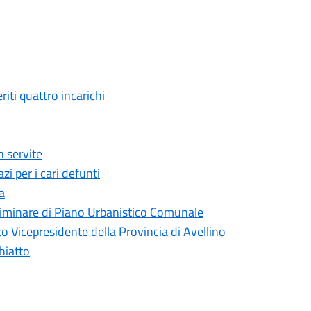
ti quattro incarichi
 servite
i per i cari defunti
a
liminare di Piano Urbanistico Comunale
 Vicepresidente della Provincia di Avellino
hiatto