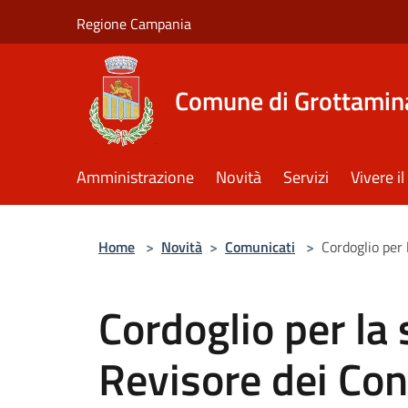
Salta al contenuto principale
Regione Campania
Comune di Grottamin
Amministrazione
Novità
Servizi
Vivere 
Home
>
Novità
>
Comunicati
>
Cordoglio per 
Cordoglio per la
Revisore dei Con