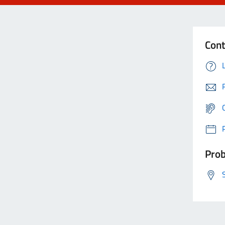
Cont
Prob