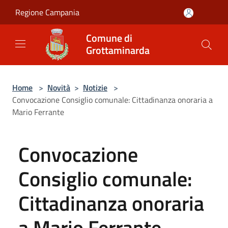
Salta al contenuto principale
Regione Campania
Comune di
Grottaminarda
Home
>
Novità
>
Notizie
>
Convocazione Consiglio comunale: Cittadinanza onoraria a
Mario Ferrante
Convocazione
Consiglio comunale:
Cittadinanza onoraria
a Mario Ferrante