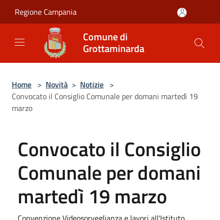
Salta al contenuto principale
Regione Campania
Comune di
Grottaminarda
Home
>
Novità
>
Notizie
>
Convocato il Consiglio Comunale per domani martedì 19
marzo
Convocato il Consiglio
Comunale per domani
martedì 19 marzo
Convenzione Videosorveglianza e lavori all'Istituto