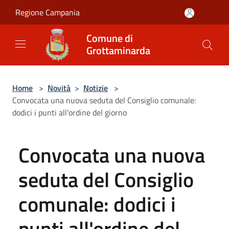
Salta al contenuto principale
Regione Campania
Comune di
Grottaminarda
Home
>
Novità
>
Notizie
>
Convocata una nuova seduta del Consiglio comunale:
dodici i punti all'ordine del giorno
Convocata una nuova
seduta del Consiglio
comunale: dodici i
punti all'ordine del