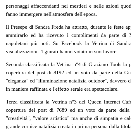
personaggi affaccendanti nei mestieri e nelle azioni quot
fanno immergere nell'atmosfera dell'epoca.
Il Presepe di Sandra Freda ha attratto, durante le feste a
ammirarlo ed ha ricevuto i complimenti da parte di 
napoletani più noti. Su Facebook la Vetrina di Sandr
visualizzazioni. 4 giurati hanno votato in suo favore.
Seconda classificata la Vetrina n°4 di Graziano Tools la 
copertura del post di 8192 ed un voto da parte della Giur
"eleganza" ed "illuminazione natalizia outdoor", davvero d'i
in maniera raffinata e l'effetto serale era spettacolare.
Terza classificata la Vetrina n°3 del Queen Internet Ca
copertura del post di 7689 ed un voto da parte della G
"creatività", "valore artistico" ma anche di simpatia e calo
grande cornice natalizia creata in prima persona dalla titola