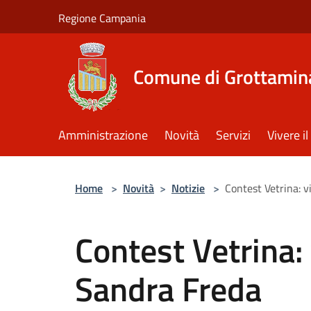
Salta al contenuto principale
Regione Campania
Comune di Grottamin
Amministrazione
Novità
Servizi
Vivere 
Home
>
Novità
>
Notizie
>
Contest Vetrina: v
Contest Vetrina: 
Sandra Freda