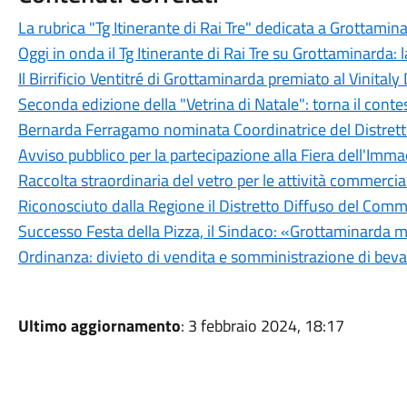
La rubrica "Tg Itinerante di Rai Tre" dedicata a Grottamin
Oggi in onda il Tg Itinerante di Rai Tre su Grottaminarda:
Il Birrificio Ventitré di Grottaminarda premiato al Vinita
Seconda edizione della "Vetrina di Natale": torna il contes
Bernarda Ferragamo nominata Coordinatrice del Distretto
Avviso pubblico per la partecipazione alla Fiera dell'Imma
Raccolta straordinaria del vetro per le attività commercial
Riconosciuto dalla Regione il Distretto Diffuso del Comme
Successo Festa della Pizza, il Sindaco: «Grottaminarda mo
Ordinanza: divieto di vendita e somministrazione di bevan
Ultimo aggiornamento
: 3 febbraio 2024, 18:17