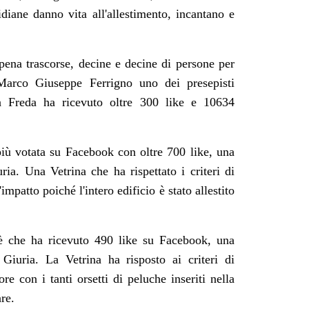
idiane danno vita all'allestimento, incantano e
ppena trascorse, decine e decine di persone per
Marco Giuseppe Ferrigno uno dei presepisti
a Freda ha ricevuto oltre 300 like e 10634
più votata su Facebook con oltre 700 like, una
ia. Una Vetrina che ha rispettato i criteri di
mpatto poiché l'intero edificio è stato allestito
fè che ha ricevuto 490 like su Facebook, una
iuria. La Vetrina ha risposto ai criteri di
re con i tanti orsetti di peluche inseriti nella
re.