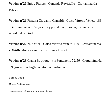
Vetrina n°20
Enjoy Fitness -
Contrada Ruvitiello - Grottaminarda -
Palestra.
Vetrina n°21
Pizzeria Giovanni Grimaldi -
Corso Vittorio Veneto,183
- Grottaminarda -
L'impasto leggero della pizza napoletana con tutti i
sapori del territorio.
Vetrina n°22
Più Ottica -
Corso Vittorio Veneto, 190
- Grottaminarda
-
Distribuzione e vendita di strumenti ottici.
Vetrina n°23
Grazia Boutique - v
ia Fontanelle 52/56 - Grottaminarda
-
Negozio di abbigliamento - moda donna.
Ufficio Stampa
Monica De Benedetto
comunicazione@comune.grottaminarda.av.it