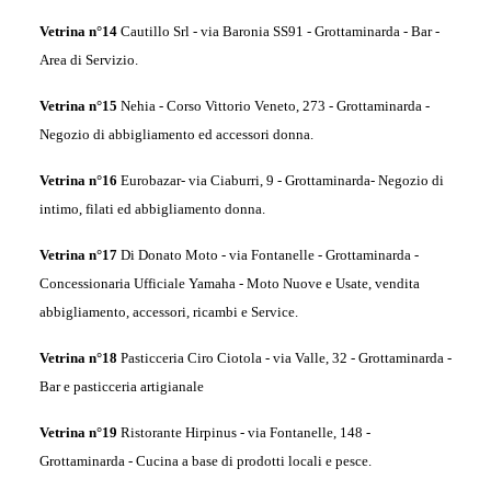
Vetrina n°14
Cautillo Srl - v
ia Baronia SS91 - Grottaminarda -
Bar -
Area di Servizio.
Vetrina n°15
Nehia -
Corso Vittorio Veneto, 273 - Grottaminarda -
Negozio di abbigliamento ed accessori donna.
Vetrina
n°
16
Eurobazar-
via Ciaburri, 9 - Grottaminarda-
Negozio di
intimo, filati ed abbigliamento donna.
Vetrina n°17
Di Donato Moto -
via Fontanelle - Grottaminarda -
Concessionaria Ufficiale Yamaha -
Moto Nuove e Usate, vendita
abbigliamento, accessori, ricambi e Service.
Vetrina n°18
Pasticceria Ciro Ciotola -
via Valle, 32 - Grottaminarda -
Bar e
pasticceria artigianale
Vetrina n°19
Ristorante Hirpinus -
via Fontanelle, 148 -
Grottaminarda
-
Cucina a base di prodotti locali e pesce.