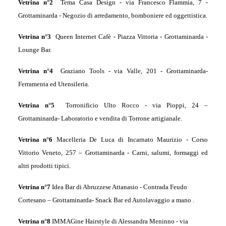
Vetrina n°
2
Tema Casa Design -
via Francesco Flammia, 7 -
Grottaminarda -
Negozio di arredamento, bomboniere ed oggettistica.
Vetrina n°
3
Queen Internet Cafè -
Piazza Vittoria - Grottaminarda -
Lounge Bar.
Vetrina n°4
Graziano Tools - v
ia Valle, 201 - Grottaminarda-
Ferramenta ed Utensileria.
Vetrina n°5
Torronificio Ulto Rocco - v
ia Pioppi, 24 –
Grottaminarda-
Laboratorio e vendita di Torrone artigianale.
Vetrina n°6
Macelleria De Luca di Incarnato Maurizio -
Corso
Vittorio Veneto, 257 – Grottaminarda -
Carni, salumi, formaggi ed
altri prodotti tipici.
Vetrina n°7
Idea Bar di Abruzzese Attanasio -
Contrada Feudo
Cortesano – Grottaminarda-
Snack Bar ed Autolavaggio a mano
.
Vetrina n°8
IMMAGine Hairstyle di Alessandra Meninno - v
ia