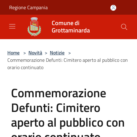
Salta al contenuto principale
Regione Campania
Comune di
Grottaminarda
Home
>
Novità
>
Notizie
>
Commemorazione Defunti: Cimitero aperto al pubblico con
orario continuato
Commemorazione
Defunti: Cimitero
aperto al pubblico con
orario continuato