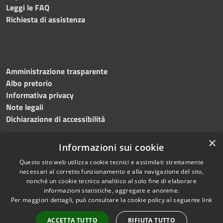
Leggi le FAQ
Richiesta di assistenza
Amministrazione trasparente
Albo pretorio
Informativa privacy
Note legali
Dichiarazione di accessibilità
×
Informazioni sui cookie
Questo sito web utilizza cookie tecnici e assimilati strettamente
RSS
Copyright © 2024 •
necessari al corretto funzionamento e alla navigazione del sito,
Accessibilità
Comune di
Grottaminarda
nonché un cookie tecnico analitico al solo fine di elaborare
Privacy
• Powered by
Municipium
informazioni statistiche, aggregate e anonime.
Per maggiori dettagli, può consultare la cookie policy al seguente
link
Cookie
•
Redazione
Mappa del sito
ACCETTA TUTTO
RIFIUTA TUTTO