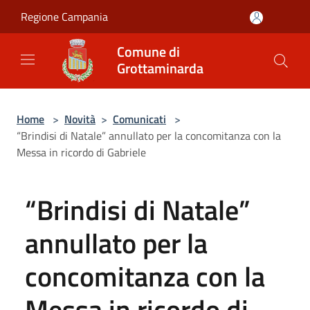
Salta al contenuto principale
Regione Campania
Comune di
Grottaminarda
Home
>
Novità
>
Comunicati
>
“Brindisi di Natale” annullato per la concomitanza con la
Messa in ricordo di Gabriele
“Brindisi di Natale”
annullato per la
concomitanza con la
Messa in ricordo di