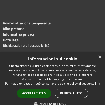
Amministrazione trasparente
Albo pretorio
Informativa privacy
Note legali
Dichiarazione di accessibilità
×
Informazioni sui cookie
Questo sito web utilizza cookie tecnici e assimilati strettamente
RSS
Copyright © 2024 •
necessari al corretto funzionamento e alla navigazione del sito,
Accessibilità
Comune di
Grottaminarda
nonché un cookie tecnico analitico al solo fine di elaborare
Privacy
• Powered by
Municipium
informazioni statistiche, aggregate e anonime.
Per maggiori dettagli, può consultare la cookie policy al seguente
link
Cookie
•
Redazione
Mappa del sito
ACCETTA TUTTO
RIFIUTA TUTTO
Numeri utili
PEC
MOSTRA DETTAGLI