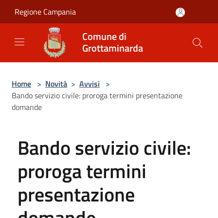
Salta al contenuto principale
Regione Campania
Comune di
Grottaminarda
Home
>
Novità
>
Avvisi
>
Bando servizio civile: proroga termini presentazione
domande
Bando servizio civile:
proroga termini
presentazione
domande