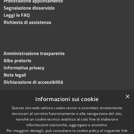
Prenotazione appuntamento
Segnalazione disservizio
Leggi le FAQ
Richiesta di assistenza
Amministrazione trasparente
Albo pretorio
Informativa privacy
Note legali
Dichiarazione di accessibilità
×
Informazioni sui cookie
Questo sito web utilizza cookie tecnici e assimilati strettamente
RSS
Copyright © 2024 •
necessari al corretto funzionamento e alla navigazione del sito,
Accessibilità
Comune di
Grottaminarda
nonché un cookie tecnico analitico al solo fine di elaborare
Privacy
• Powered by
Municipium
informazioni statistiche, aggregate e anonime.
Per maggiori dettagli, può consultare la cookie policy al seguente
link
Cookie
•
Redazione