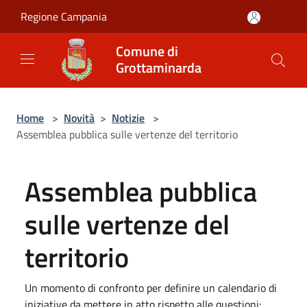
Salta al contenuto principale
Regione Campania
Comune di
Grottaminarda
Home
>
Novità
>
Notizie
>
Assemblea pubblica sulle vertenze del territorio
Assemblea pubblica
sulle vertenze del
territorio
Un momento di confronto per definire un calendario di
iniziative da mettere in atto rispetto alle questioni: