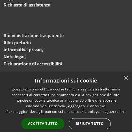
Richiesta di assistenza
Amministrazione trasparente
Albo pretorio
Informativa privacy
Note legali
Dichiarazione di accessibilità
×
Informazioni sui cookie
Questo sito web utilizza cookie tecnici e assimilati strettamente
RSS
Copyright © 2024 •
necessari al corretto funzionamento e alla navigazione del sito,
Accessibilità
Comune di
Grottaminarda
nonché un cookie tecnico analitico al solo fine di elaborare
Privacy
• Powered by
Municipium
informazioni statistiche, aggregate e anonime.
Per maggiori dettagli, può consultare la cookie policy al seguente
link
Cookie
•
Redazione
Mappa del sito
ACCETTA TUTTO
RIFIUTA TUTTO
Numeri utili