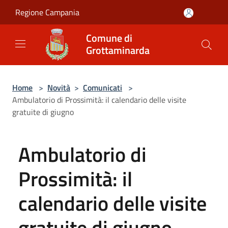
Salta al contenuto principale
Regione Campania
Comune di
Grottaminarda
Home
>
Novità
>
Comunicati
>
Ambulatorio di Prossimità: il calendario delle visite
gratuite di giugno
Ambulatorio di
Prossimità: il
calendario delle visite
gratuite di giugno