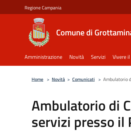
Salta al contenuto principale
Regione Campania
Comune di Grottamin
Amministrazione
Novità
Servizi
Vivere 
Home
>
Novità
>
Comunicati
>
Ambulatorio di
Ambulatorio di 
servizi presso il