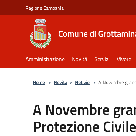
Salta al contenuto principale
Regione Campania
Comune di Grottamin
Amministrazione
Novità
Servizi
Vivere 
Home
>
Novità
>
Notizie
>
A Novembre grande 
A Novembre gran
Protezione Civile