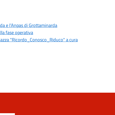
rda e l’Anpas di Grottaminarda
lla fase operativa
in piazza "Ricordo_Conosco_Riduco" a cura