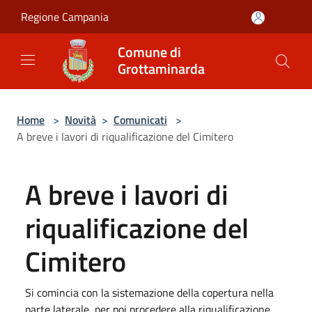
Salta al contenuto principale
Regione Campania
Comune di
Grottaminarda
Home
>
Novità
>
Comunicati
>
A breve i lavori di riqualificazione del Cimitero
A breve i lavori di
riqualificazione del
Cimitero
Si comincia con la sistemazione della copertura nella
parte laterale, per poi procedere alla riqualificazione