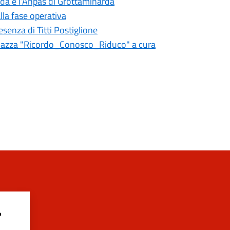
rda e l’Anpas di Grottaminarda
lla fase operativa
senza di Titti Postiglione
in piazza "Ricordo_Conosco_Riduco" a cura
?