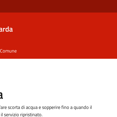
arda
il Comune
a
fare scorta di acqua e sopperire fino a quando il
l servizio ripristinato.