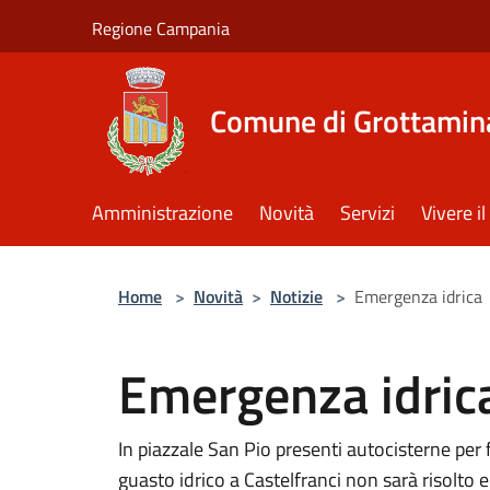
Salta al contenuto principale
Regione Campania
Comune di Grottamin
Amministrazione
Novità
Servizi
Vivere 
Home
>
Novità
>
Notizie
>
Emergenza idrica
Emergenza idric
In piazzale San Pio presenti autocisterne per 
guasto idrico a Castelfranci non sarà risolto e i