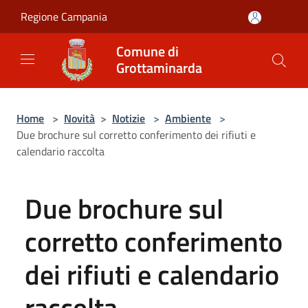
Salta al contenuto principale
Regione Campania
Comune di
Grottaminarda
Home
>
Novità
>
Notizie
>
Ambiente
>
Due brochure sul corretto conferimento dei rifiuti e
calendario raccolta
Due brochure sul
corretto conferimento
dei rifiuti e calendario
raccolta