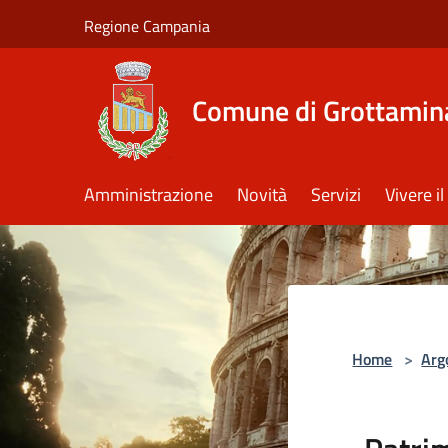
Salta al contenuto principale
Regione Campania
Comune di Grottamin
Amministrazione
Novità
Servizi
Vivere 
Home
>
Arg