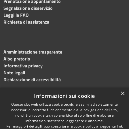
Prenotazione appuntamento
Segnalazione disservizio
Leggi le FAQ
Richiesta di assistenza
Amministrazione trasparente
Albo pretorio
Informativa privacy
Note legali
Dichiarazione di accessibilità
×
Informazioni sui cookie
Questo sito web utilizza cookie tecnici e assimilati strettamente
RSS
Copyright © 2024 •
necessari al corretto funzionamento e alla navigazione del sito,
Accessibilità
Comune di
Grottaminarda
nonché un cookie tecnico analitico al solo fine di elaborare
Privacy
• Powered by
Municipium
informazioni statistiche, aggregate e anonime.
Per maggiori dettagli, può consultare la cookie policy al seguente
link
Cookie
•
Redazione