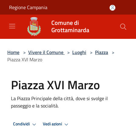
Salta al contenuto principale
Regione Campania
Comune di
Grottaminarda
Home
>
Vivere il Comune
>
Luoghi
>
Piazza
>
Piazza XVI Marzo
Piazza XVI Marzo
La Piazza Principale della città, dove si svolge il
passeggio e la socialità.
Condividi
Vedi azioni