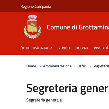
Salta al contenuto principale
Regione Campania
Comune di Grottamin
Amministrazione
Novità
Servizi
Vivere 
Home
>
Amministrazione
>
Uffici
>
Segreteri
Segreteria gener
Segreteria generale.