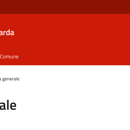
arda
il Comune
a generale
ale