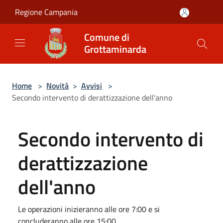
Salta al contenuto principale
Regione Campania
Comune di
Grottaminarda
Home
>
Novità
>
Avvisi
>
Secondo intervento di derattizzazione dell'anno
Secondo intervento di
derattizzazione
dell'anno
Le operazioni inizieranno alle ore 7:00 e si
concluderanno alle ore 15:00.