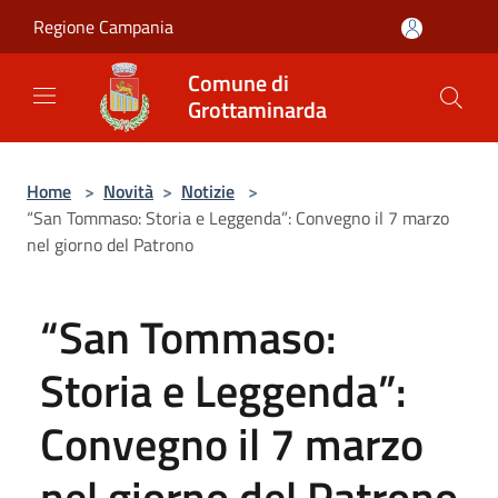
Salta al contenuto principale
Regione Campania
Comune di
Grottaminarda
Home
>
Novità
>
Notizie
>
“San Tommaso: Storia e Leggenda”: Convegno il 7 marzo
nel giorno del Patrono
“San Tommaso:
Storia e Leggenda”:
Convegno il 7 marzo
nel giorno del Patrono