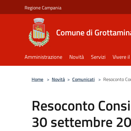
Salta al contenuto principale
Regione Campania
Comune di Grottamin
Amministrazione
Novità
Servizi
Vivere 
Home
>
Novità
>
Comunicati
>
Resoconto Co
Resoconto Consi
30 settembre 2