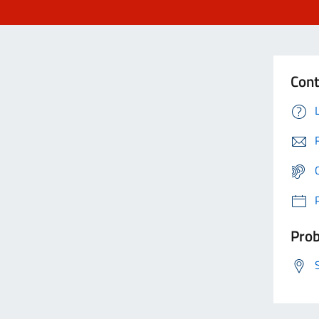
Cont
Prob