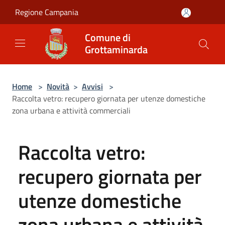
Salta al contenuto principale
Regione Campania
Comune di
Grottaminarda
Home
>
Novità
>
Avvisi
>
Raccolta vetro: recupero giornata per utenze domestiche
zona urbana e attività commerciali
Raccolta vetro:
recupero giornata per
utenze domestiche
zona urbana e attività