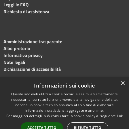
Leggi le FAQ
Richiesta di assistenza
Amministrazione trasparente
Albo pretorio
Informativa privacy
Note legali
Dichiarazione di accessibilità
×
Informazioni sui cookie
Questo sito web utilizza cookie tecnici e assimilati strettamente
RSS
Copyright © 2024 •
necessari al corretto funzionamento e alla navigazione del sito,
Accessibilità
Comune di
Grottaminarda
nonché un cookie tecnico analitico al solo fine di elaborare
Privacy
• Powered by
Municipium
informazioni statistiche, aggregate e anonime.
Per maggiori dettagli, può consultare la cookie policy al seguente
link
Cookie
•
Redazione
Mappa del sito
ACCETTA TUTTO
RIFIUTA TUTTO