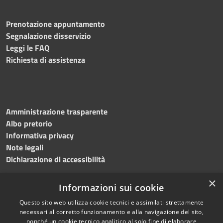
Prenotazione appuntamento
Segnalazione disservizio
Leggi le FAQ
Richiesta di assistenza
Amministrazione trasparente
Albo pretorio
Informativa privacy
Note legali
Dichiarazione di accessibilità
×
Informazioni sui cookie
Questo sito web utilizza cookie tecnici e assimilati strettamente
RSS
Copyright © 2024 •
necessari al corretto funzionamento e alla navigazione del sito,
Accessibilità
Comune di
Grottaminarda
nonché un cookie tecnico analitico al solo fine di elaborare