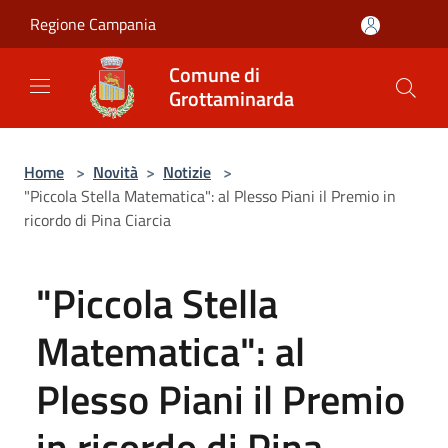
Salta al contenuto principale
Regione Campania
Comune di
Grottaminarda
Home
>
Novità
>
Notizie
>
"Piccola Stella Matematica": al Plesso Piani il Premio in
ricordo di Pina Ciarcia
"Piccola Stella
Matematica": al
Plesso Piani il Premio
in ricordo di Pina