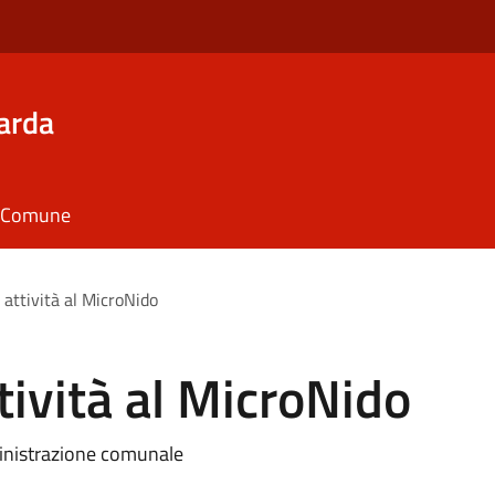
arda
il Comune
e attività al MicroNido
ttività al MicroNido
ministrazione comunale