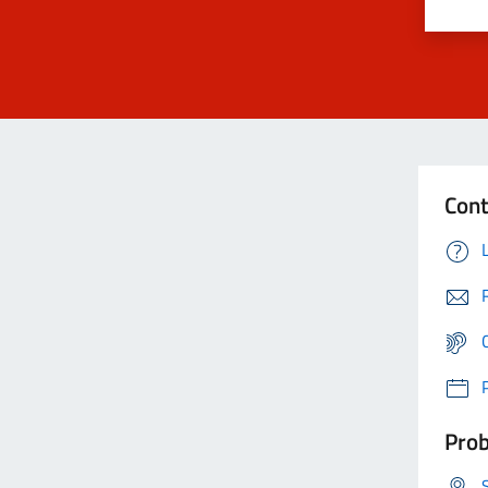
Cont
Prob