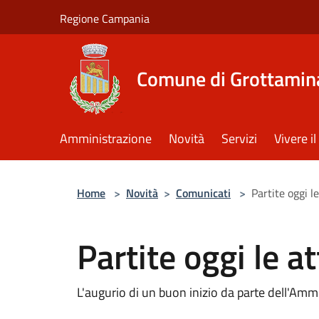
Salta al contenuto principale
Regione Campania
Comune di Grottamin
Amministrazione
Novità
Servizi
Vivere 
Home
>
Novità
>
Comunicati
>
Partite oggi l
Partite oggi le a
L'augurio di un buon inizio da parte dell'Am