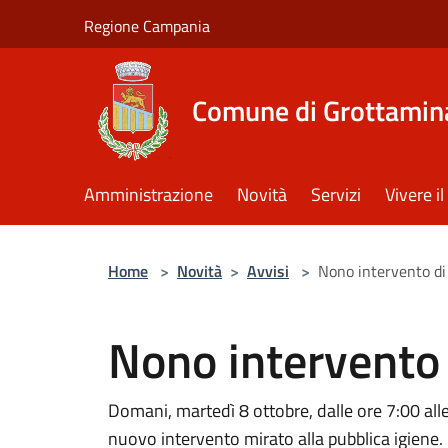
Salta al contenuto principale
Regione Campania
Comune di Grottamin
Amministrazione
Novità
Servizi
Vivere 
Home
>
Novità
>
Avvisi
>
Nono intervento di
Nono intervento 
Domani, martedì 8 ottobre, dalle ore 7:00 all
nuovo intervento mirato alla pubblica igiene.