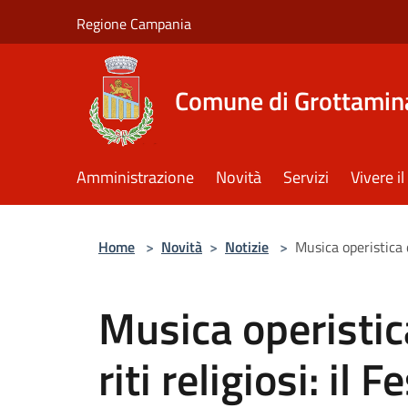
Salta al contenuto principale
Regione Campania
Comune di Grottamin
Amministrazione
Novità
Servizi
Vivere 
Home
>
Novità
>
Notizie
>
Musica operistica d
Musica operistica
riti religiosi: il