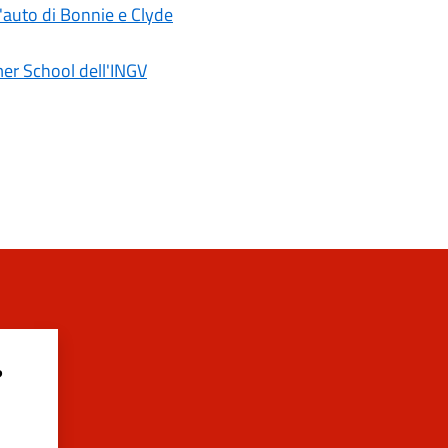
l'auto di Bonnie e Clyde
er School dell'INGV
?