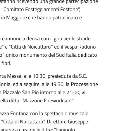
oso stanno ricevendo una grande partecipazione
del "Comitato Festeggiamenti Festone",
ria Maggiore che hanno patrocinato e
preannuncia densa con il g
iro per le strade
le" e "Città di Noicattaro" ed il Vespa Raduno
ito”, unico monumento del Sud Italia dedicato
fiori.
nta Messa, alle 18:30, presieduta da S.E.
nia, ed a seguire, alle 19:30, la Processione
Piazzale San Pio intorno alle 21:00, vi
della ditta "Mazzone Fireworksud".
Piazza Fontana con lo spettacolo musicale
e "Città di Noicattaro", Direttore Giuseppe
inarie a cura delle ditte: "Faniuolo