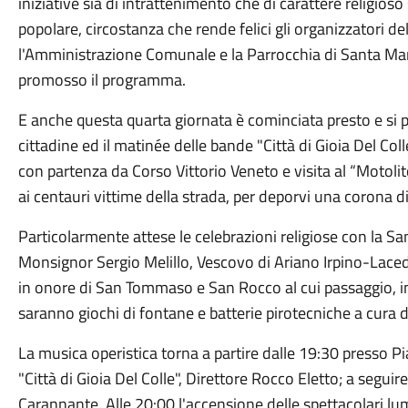
iniziative sia di intrattenimento che di carattere religi
popolare, circostanza che rende felici gli organizzatori 
l'Amministrazione Comunale e la Parrocchia di Santa Ma
promosso il programma.
E anche questa quarta giornata è cominciata presto e si 
cittadine ed il matinée delle bande "Città di Gioia Del Col
con partenza da Corso Vittorio Veneto e visita al “Motol
ai centauri vittime della strada, per deporvi una corona di 
Particolarmente attese le celebrazioni religiose con la Sa
Monsignor Sergio Melillo, Vescovo di Ariano Irpino-Lacedo
in onore di San Tommaso e San Rocco al cui passaggio, in 
saranno giochi di fontane e batterie pirotecniche a cura 
La musica operistica torna a partire dalle 19:30 presso 
"Città di Gioia Del Colle", Direttore Rocco Eletto; a seguir
Carannante. Alle 20:00 l'accensione delle spettacolari lum