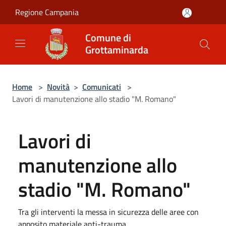
Salta al contenuto principale
Regione Campania
Comune di
Grottaminarda
Home
>
Novità
>
Comunicati
>
Lavori di manutenzione allo stadio "M. Romano"
Lavori di
manutenzione allo
stadio "M. Romano"
Tra gli interventi la messa in sicurezza delle aree con
apposito materiale anti-trauma.