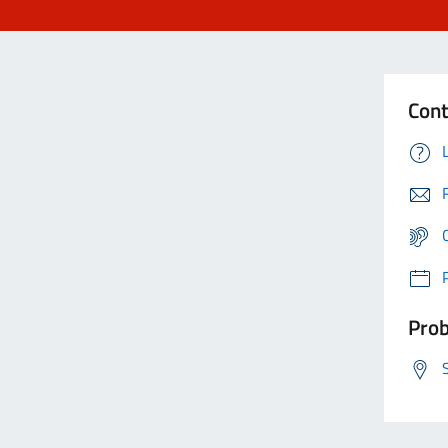
Cont
Prob