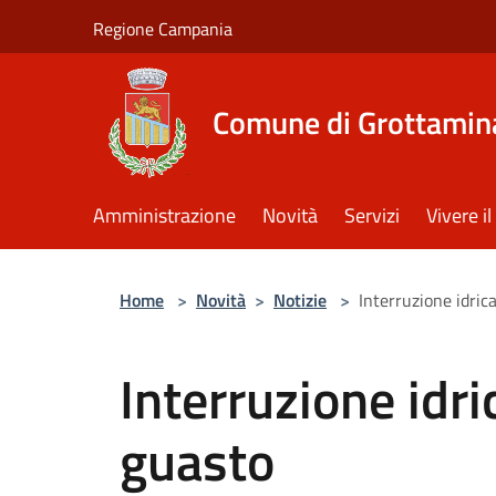
Salta al contenuto principale
Regione Campania
Comune di Grottamin
Amministrazione
Novità
Servizi
Vivere 
Home
>
Novità
>
Notizie
>
Interruzione idric
Interruzione idri
guasto