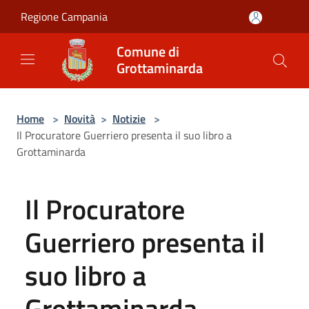
Salta al contenuto principale
Regione Campania
Comune di
Grottaminarda
Home
>
Novità
>
Notizie
>
Il Procuratore Guerriero presenta il suo libro a
Grottaminarda
Il Procuratore
Guerriero presenta il
suo libro a
Grottaminarda