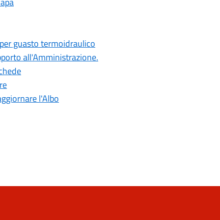
Papà
 per guasto termoidraulico
pporto all'Amministrazione.
 schede
re
aggiornare l'Albo