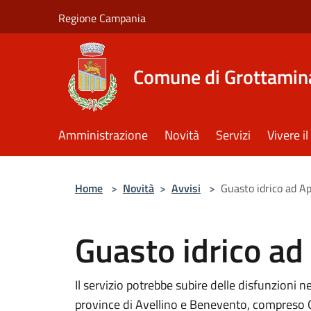
Salta al contenuto principale
Regione Campania
Comune di Grottamin
Amministrazione
Novità
Servizi
Vivere 
Home
>
Novità
>
Avvisi
>
Guasto idrico ad Ap
Guasto idrico ad
Il servizio potrebbe subire delle disfunzioni ne
province di Avellino e Benevento, compreso 