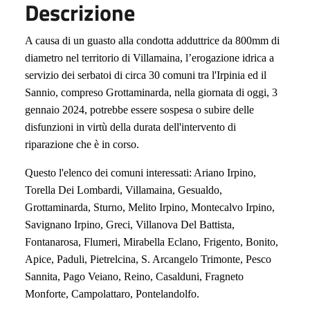
Descrizione
A causa di un guasto alla condotta adduttrice da 800mm di
diametro nel territorio di Villamaina, l’erogazione idrica a
servizio dei serbatoi di circa 30 comuni tra l'Irpinia ed il
Sannio, compreso Grottaminarda, nella giornata di oggi, 3
gennaio 2024, potrebbe essere sospesa o subire delle
disfunzioni in virtù della durata dell'intervento di
riparazione che è in corso.
Questo l'elenco dei comuni interessati:
Ariano Irpino,
Torella Dei Lombardi,
Villamaina,
Gesualdo,
Grottaminarda,
Sturno,
Melito Irpino,
Montecalvo Irpino,
Savignano Irpino,
Greci,
Villanova Del Battista,
Fontanarosa,
Flumeri,
Mirabella Eclano,
Frigento,
Bonito,
Apice,
Paduli,
Pietrelcina,
S. Arcangelo Trimonte,
Pesco
Sannita,
Pago Veiano,
Reino,
Casalduni,
Fragneto
Monforte,
Campolattaro,
Pontelandolfo.