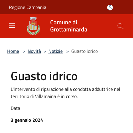
Salta al contenuto principale
Regione Campania
Comune di
Grottaminarda
Home
>
Novità
>
Notizie
>
Guasto idrico
Guasto idrico
L'intervento di riparazione alla condotta adduttrice nel
territorio di Villamaina è in corso.
Data :
3 gennaio 2024