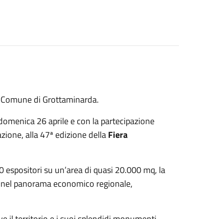
el Comune di Grottaminarda.
 domenica 26 aprile
e con la partecipazione
zione, alla 47ª edizione della
Fiera
60 espositori su un’area di quasi 20.000 mq, la
 nel panorama economico regionale,
il territorio e i suoi splendidi monumenti