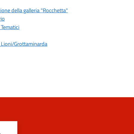
one della galleria "Rocchetta"
rio
i Tematici
a Lioni/Grottaminarda