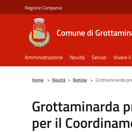
Salta al contenuto principale
Regione Campania
Comune di Grottamin
Amministrazione
Novità
Servizi
Vivere 
Home
>
Novità
>
Notizie
>
Grottaminarda pre
Grottaminarda p
per il Coordinam