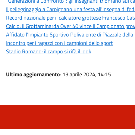
“Generazioni a Confronto": gli insegnanti trionfano sul c
Il pellegrinaggio a Carpignano una festa all'insegna di fe
Record nazionale per il calciatore grottese Francesco Ca
Calcio: il Grottaminarda Over 40 vince il Campionato prov
Affidato l'Impianto Sportivo Polivalente di Piazzale della
Incontro per i ragazzi con i campioni dello sport
Stadio Romano: il campo si rifà il look
Ultimo aggiornamento
: 13 aprile 2024, 14:15