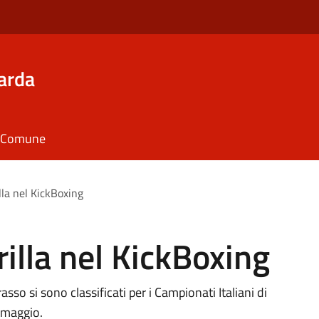
arda
il Comune
la nel KickBoxing
illa nel KickBoxing
o si sono classificati per i Campionati Italiani di
5 maggio.