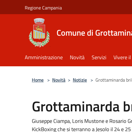
Salta al contenuto principale
Regione Campania
Comune di Grottamin
Amministrazione
Novità
Servizi
Vivere 
Home
>
Novità
>
Notizie
>
Grottaminarda bril
Grottaminarda br
Giuseppe Ciampa, Loris Mustone e Rosario Grass
KickBoxing che si terranno a Jesolo il 24 e 2