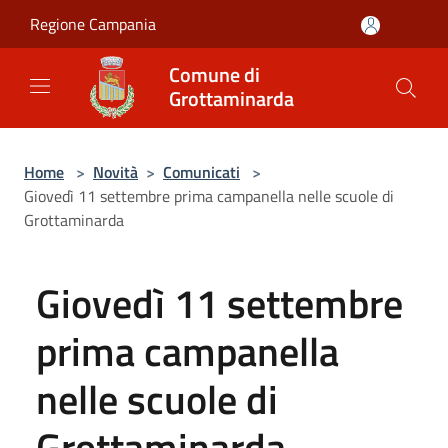
Salta al contenuto principale
Regione Campania
Comune di
Grottaminarda
Home
>
Novità
>
Comunicati
>
Giovedì 11 settembre prima campanella nelle scuole di
Grottaminarda
Giovedì 11 settembre
prima campanella
nelle scuole di
Grottaminarda