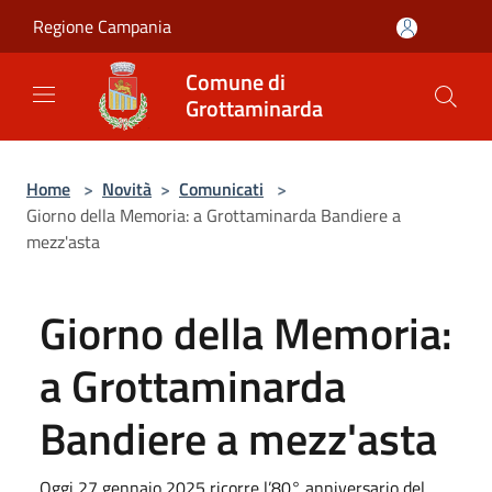
Salta al contenuto principale
Regione Campania
Comune di
Grottaminarda
Home
>
Novità
>
Comunicati
>
Giorno della Memoria: a Grottaminarda Bandiere a
mezz'asta
Giorno della Memoria:
a Grottaminarda
Bandiere a mezz'asta
Oggi 27 gennaio 2025 ricorre l’80° anniversario del