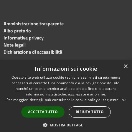
Amministrazione trasparente
Albo pretorio
Informativa privacy
Note legali
Dichiarazione di accessibilità
×
Informazioni sui cookie
Questo sito web utilizza cookie tecnici e assimilati strettamente
RSS
Copyright © 2024 •
necessari al corretto funzionamento e alla navigazione del sito,
Accessibilità
Comune di
Grottaminarda
nonché un cookie tecnico analitico al solo fine di elaborare
Privacy
• Powered by
Municipium
informazioni statistiche, aggregate e anonime.
Per maggiori dettagli, può consultare la cookie policy al seguente
link
Cookie
•
Redazione
Mappa del sito
ACCETTA TUTTO
RIFIUTA TUTTO
Numeri utili
PEC
MOSTRA DETTAGLI