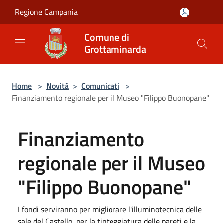
Salta al contenuto principale
Regione Campania
Comune di
Grottaminarda
Home
>
Novità
>
Comunicati
>
Finanziamento regionale per il Museo "Filippo Buonopane"
Finanziamento
regionale per il Museo
"Filippo Buonopane"
I fondi serviranno per migliorare l'illuminotecnica delle
sale del Castello, per la tinteggiatura delle pareti e la