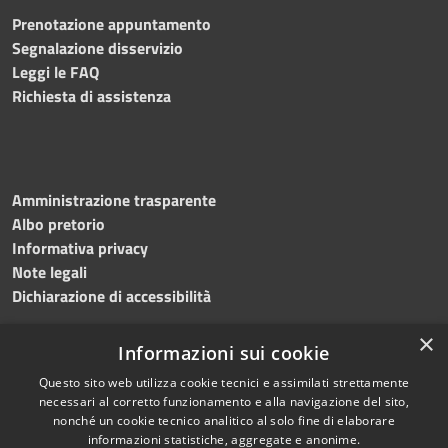
Prenotazione appuntamento
Segnalazione disservizio
Leggi le FAQ
Richiesta di assistenza
Amministrazione trasparente
Albo pretorio
Informativa privacy
Note legali
Dichiarazione di accessibilità
×
Informazioni sui cookie
Questo sito web utilizza cookie tecnici e assimilati strettamente
RSS
Copyright © 2024 •
necessari al corretto funzionamento e alla navigazione del sito,
Accessibilità
Comune di
Grottaminarda
nonché un cookie tecnico analitico al solo fine di elaborare
Privacy
• Powered by
Municipium
informazioni statistiche, aggregate e anonime.