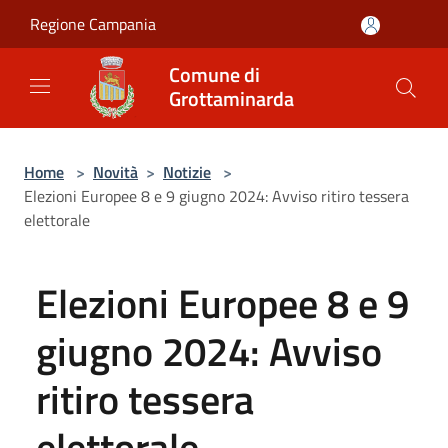
Salta al contenuto principale
Regione Campania
Comune di
Grottaminarda
Home
>
Novità
>
Notizie
>
Elezioni Europee 8 e 9 giugno 2024: Avviso ritiro tessera
elettorale
Elezioni Europee 8 e 9
giugno 2024: Avviso
ritiro tessera
elettorale