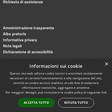
Richiesta di assistenza
Amministrazione trasparente
Albo pretorio
Informativa privacy
Note legali
Dichiarazione di accessibilità
×
Informazioni sui cookie
Questo sito web utilizza cookie tecnici e assimilati strettamente
RSS
Copyright © 2024 •
necessari al corretto funzionamento e alla navigazione del sito,
Accessibilità
Comune di
Grottaminarda
nonché un cookie tecnico analitico al solo fine di elaborare
Privacy
• Powered by
Municipium
informazioni statistiche, aggregate e anonime.
Per maggiori dettagli, può consultare la cookie policy al seguente
link
Cookie
•
Redazione
Mappa del sito
ACCETTA TUTTO
RIFIUTA TUTTO
Numeri utili