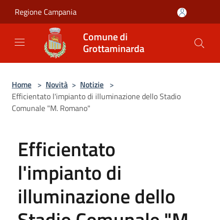
Salta al contenuto principale
Regione Campania
Comune di
Grottaminarda
Home
>
Novità
>
Notizie
>
Efficientato l'impianto di illuminazione dello Stadio
Comunale "M. Romano"
Efficientato
l'impianto di
illuminazione dello
Stadio Comunale "M.