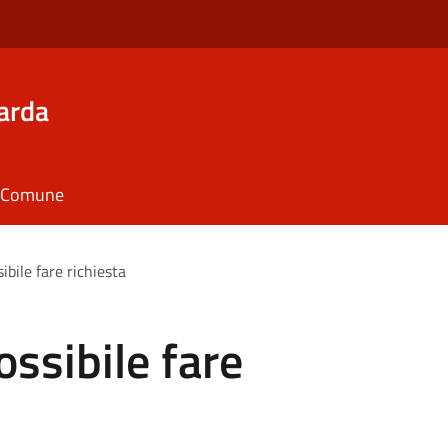
arda
il Comune
ibile fare richiesta
ossibile fare