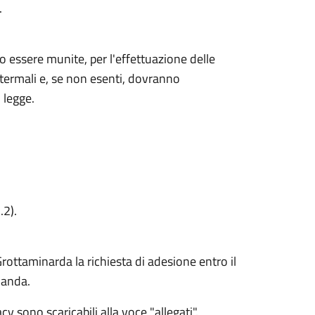
.
 essere munite, per l'effettuazione delle
 termali e, se non esenti, dovranno
i legge.
.2).
Grottaminarda la richiesta di adesione entro il
manda.
y sono scaricabili alla voce "allegati".