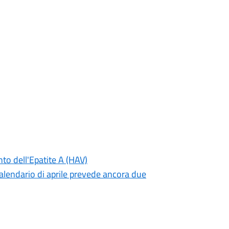
o dell'Epatite A (HAV)
calendario di aprile prevede ancora due