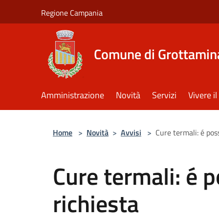
Salta al contenuto principale
Regione Campania
Comune di Grottamin
Amministrazione
Novità
Servizi
Vivere 
Home
>
Novità
>
Avvisi
>
Cure termali: é poss
Cure termali: é p
richiesta