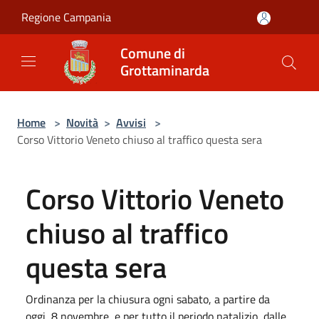
Salta al contenuto principale
Regione Campania
Comune di
Grottaminarda
Home
>
Novità
>
Avvisi
>
Corso Vittorio Veneto chiuso al traffico questa sera
Corso Vittorio Veneto
chiuso al traffico
questa sera
Ordinanza per la chiusura ogni sabato, a partire da
oggi, 8 novembre, e per tutto il periodo natalizio, dalle