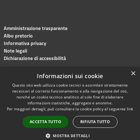
Amministrazione trasparente
Albo pretorio
Informativa privacy
Note legali
Dichiarazione di accessibilità
×
Informazioni sui cookie
Questo sito web utilizza cookie tecnici e assimilati strettamente
RSS
Copyright © 2024 •
necessari al corretto funzionamento e alla navigazione del sito,
Accessibilità
Comune di
Grottaminarda
nonché un cookie tecnico analitico al solo fine di elaborare
Privacy
• Powered by
Municipium
informazioni statistiche, aggregate e anonime.
Per maggiori dettagli, può consultare la cookie policy al seguente
link
Cookie
•
Redazione
Mappa del sito
ACCETTA TUTTO
RIFIUTA TUTTO
Numeri utili
PEC
MOSTRA DETTAGLI