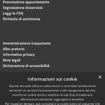
Prenotazione appuntamento
Segnalazione disservizio
Leggi le FAQ
Richiesta di assistenza
Amministrazione trasparente
Albo pretorio
Informativa privacy
Note legali
Dichiarazione di accessibilità
×
Informazioni sui cookie
Questo sito web utilizza cookie tecnici e assimilati strettamente
RSS
Copyright © 2024 •
necessari al corretto funzionamento e alla navigazione del sito,
Accessibilità
Comune di
Grottaminarda
nonché un cookie tecnico analitico al solo fine di elaborare
Privacy
• Powered by
Municipium
informazioni statistiche, aggregate e anonime.
Per maggiori dettagli, può consultare la cookie policy al seguente
link
Cookie
•
Redazione